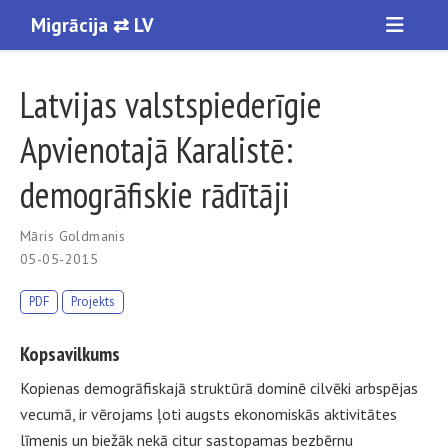
Migrācija ⇄ LV
Latvijas valstspiederīgie
Apvienotajā Karalistē:
demogrāfiskie rādītāji
Māris Goldmanis
05-05-2015
PDF
Projekts
Kopsavilkums
Kopienas demogrāfiskajā struktūrā dominē cilvēki arbspējas
vecumā, ir vērojams ļoti augsts ekonomiskās aktivitātes
līmenis un biežāk nekā citur sastopamas bezbērnu