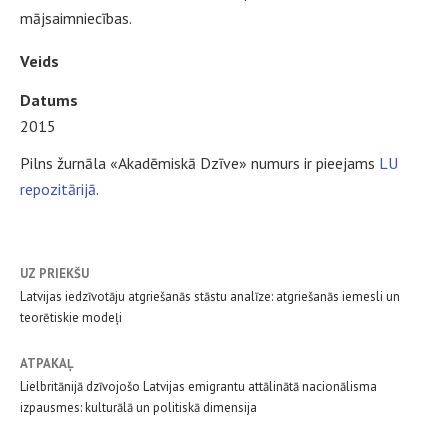
mājsaimniecības.
Veids
Datums
2015
Pilns žurnāla «Akadēmiskā Dzīve» numurs ir pieejams
LU
repozitārijā
.
UZ PRIEKŠU
Latvijas iedzīvotāju atgriešanās stāstu analīze: atgriešanās iemesli un
teorētiskie modeļi
ATPAKAĻ
Lielbritānijā dzīvojošo Latvijas emigrantu attālinātā nacionālisma
izpausmes: kulturālā un politiskā dimensija