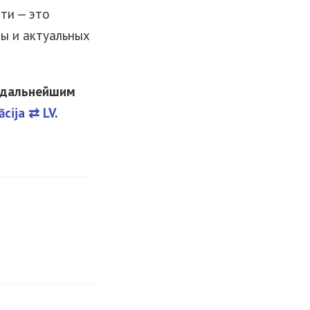
ти — это
ры и актуальных
а дальнейшим
ācija ⇄ LV
.