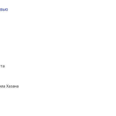
рвью
ета
ила Хазана