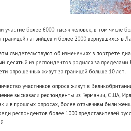
и участие более 6000 тысяч человек, в том числе б
 границей латвийцев и более 2000 вернувшихся в Л
аты свидетельствуют об изменениях в портрете ди
й десятый из респондентов родился за пределами Л
ети опрошенных живут за границей больше 10 лет.
ичество участников опроса живут в Великобритании
нение высказали респонденты из Германии, США, Ир
ак и в прошлых опросах, более отзывчивы были жен
среди респондентов более 1000 представителей русс
й.