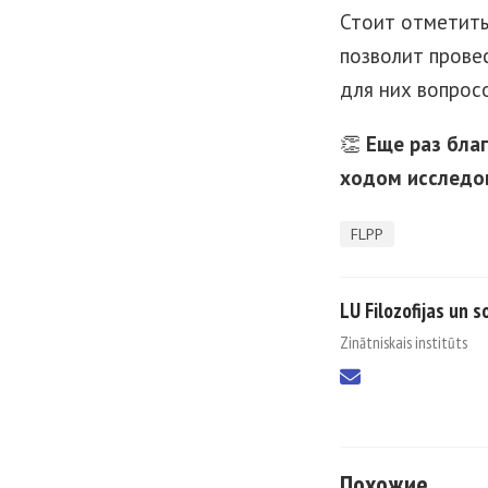
Стоит отметить
позволит прове
для них вопросо
👏
Еще раз бла
ходом исследов
FLPP
LU Filozofijas un so
Zinātniskais institūts
Похожие