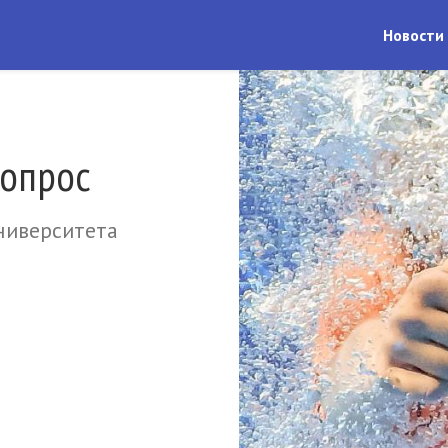
Новости
опрос
ниверситета