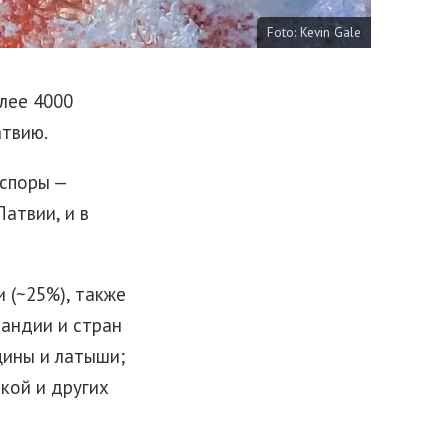
Foto:
Kevin Gale
олее 4000
атвию.
аспоры —
атвии, и в
 (~25%), также
ландии и стран
щины и латыши;
кой и других