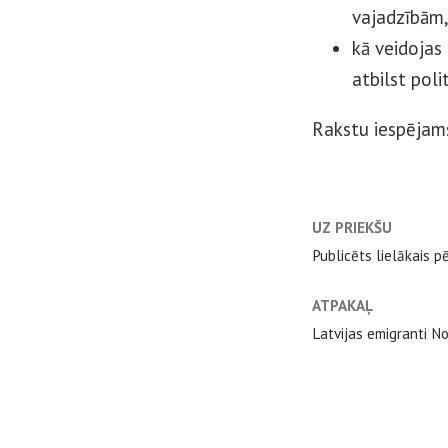
vajadzībām
kā veidojas 
atbilst pol
Rakstu iespējam
UZ PRIEKŠU
Publicēts lielākais p
ATPAKAĻ
Latvijas emigranti No