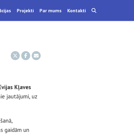
ācijas
Projekti
Par mums
Kontakti
Evijas Kļaves
ie jautājumi, uz
mšanā,
as gaidām un