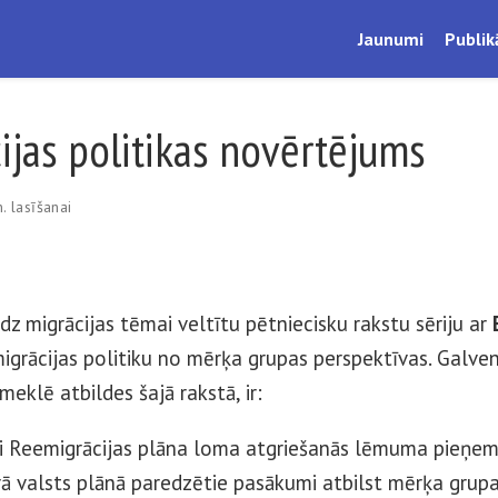
Jaunumi
Publik
ijas politikas novērtējums
. lasīšanai
z migrācijas tēmai veltītu pētniecisku rakstu sēriju ar
igrācijas politiku no mērķa grupas perspektīvas. Galven
eklē atbildes šajā rakstā, ir:
usi Reemigrācijas plāna loma atgriešanās lēmuma pieņe
ērā valsts plānā paredzētie pasākumi atbilst mērķa grup