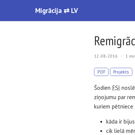
Migrācija ⇄ LV
Remigrāc
12-08-2016
1 min
PDF
Projekts
Šodien
FSI
noslēd
ziņojumu par rem
kuriem pētniece m
kāda ir bij
cik lielā m