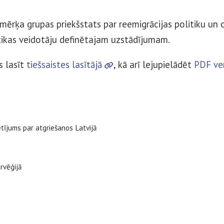
,
mērķa grupas priekšstats par reemigrācijas politiku un c
itikas veidotāju definētajam uzstādījumam.
s lasīt
tiešsaistes lasītājā
, kā arī lejupielādēt
PDF ve
ētījums par atgriešanos Latvijā
rvēģijā