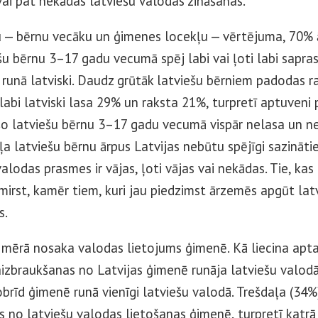
 vai pat nekādas latviešu valodas zināšanas.
 — bērnu vecāku un ģimenes locekļu — vērtējuma, 70% ā
šu bērnu 3–17 gadu vecumā spēj labi vai ļoti labi sapras
 runā latviski. Daudz grūtāk latviešu bērniem padodas r
 labi latviski lasa 29% un raksta 21%, turpretī aptuveni
šo latviešu bērnu 3–17 gadu vecumā vispār nelasa un ner
ļa latviešu bērnu ārpus Latvijas nebūtu spējīgi sazināties
alodas prasmes ir vājas, ļoti vājas vai nekādas. Tie, kas
zmirst, kamēr tiem, kuri jau piedzimst ārzemēs apgūt lat
s.
lā mērā nosaka valodas lietojums ģimenē. Kā liecina apta
 aizbraukšanas no Latvijas ģimenē runāja latviešu valodā
obrīd ģimenē runā vienīgi latviešu valodā. Trešdaļa (34%
ās no latviešu valodas lietošanas ģimenē, turpretī katrā