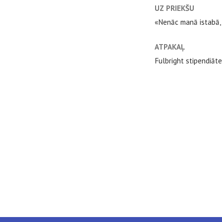
UZ PRIEKŠU
«Nenāc manā istabā, 
ATPAKAĻ
Fulbright stipendiāt