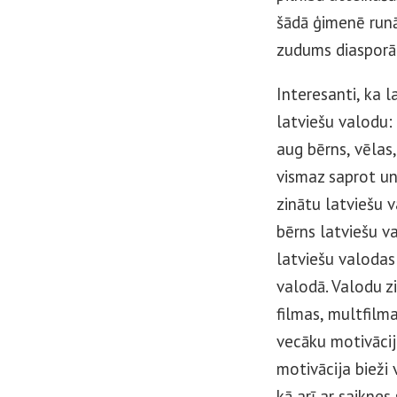
šādā ģimenē runā
zudums diasporā 
Interesanti, ka 
latviešu valodu:
aug bērns, vēlas,
vismaz saprot un 
zinātu latviešu v
bērns latviešu v
latviešu valodas
valodā. Valodu z
filmas, multfilma
vecāku motivācij
motivācija bieži 
kā arī ar saikne