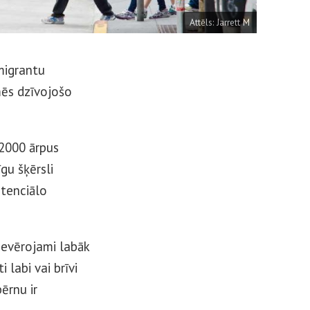
Attēls:
Jarrett M
emigrantu
mēs dzīvojošo
 2000 ārpus
gu šķērsli
otenciālo
ievērojami labāk
labi vai brīvi
ērnu ir