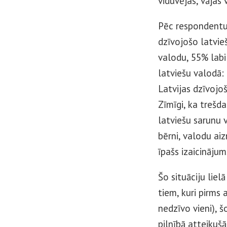
viduvējas, vājas
Pēc respondentu
dzīvojošo latvie
valodu, 55% labi
latviešu valodā:
Latvijas dzīvojo
Zīmīgi, ka trešda
latviešu sarunu v
bērni, valodu ai
īpašs izaicinājum
Šo situāciju lie
tiem, kuri pirms
nedzīvo vieni), š
pilnībā atteikuš