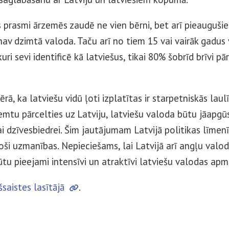
prasmi ārzemēs zaudē ne vien bērni, bet arī pieaugušie, 
nav dzimtā valoda. Taču arī no tiem 15 vai vairāk gadus
ri sevi identificē kā latviešus, tikai 80% šobrīd brīvi pā
rā, ka latviešu vidū ļoti izplatītas ir starpetniskās laul
lemtu pārcelties uz Latviju, latviešu valoda būtu jāapgū
i dzīvesbiedrei. Šim jautājumam Latvijā politikas līmenī
koši uzmanības. Nepieciešams, lai Latvijā arī angļu valo
tu pieejami intensīvi un atraktīvi latviešu valodas apmā
šsaistes lasītājā
.