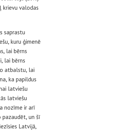
ļ krievu valodas
ns saprastu
iešu, kuru ģimenē
s, lai bērns
, lai bērns
o atbalstu, lai
na, ka papildus
nai latviešu
tās latviešu
a nozīme ir arī
o pazaudēt, un šī
ezīsies Latvijā,