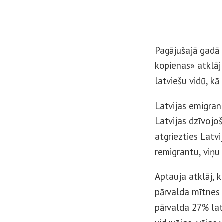
Pagājušajā gadā 
kopienas» atklāj
latviešu vidū, kā
Latvijas emigran
Latvijas dzīvojoš
atgriezties Latv
remigrantu, viņu
Aptauja atklāj, 
pārvalda mītnes 
pārvalda 27% latv