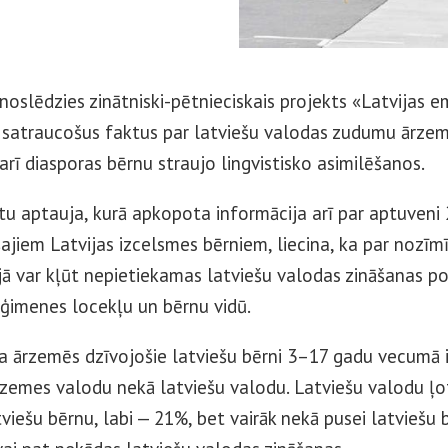
noslēdzies zinātniski-pētnieciskais projekts «Latvijas 
 satraucošus faktus par latviešu valodas zudumu ārze
 arī diasporas bērnu straujo lingvistisko asimilēšanos.
tu aptauja, kurā apkopota informācija arī par aptuveni
ajiem Latvijas izcelsmes bērniem, liecina, ka par nozīmī
ijā var kļūt nepietiekamas latviešu valodas zināšanas p
 ģimenes locekļu un bērnu vidū.
ka ārzemēs dzīvojošie latviešu bērni 3–17 gadu vecumā 
zemes valodu nekā latviešu valodu. Latviešu valodu ļoti 
iešu bērnu, labi — 21%, bet vairāk nekā pusei latviešu b