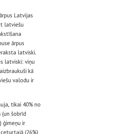
rpus Latvijas
t latviešu
akstīšana
 puse ārpus
aksta latviski.
 latviski: viņu
 aizbraukuši kā
viešu valodu ir
uja, tikai 40% no
 (un šobrīd
) ģimeņu ir
 ceturtajā (26%)