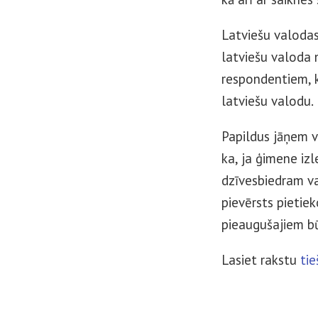
Latviešu valodas 
latviešu valoda 
respondentiem, ku
latviešu valodu.
Papildus jāņem vē
ka, ja ģimene iz
dzīvesbiedram va
pievērsts pietie
pieaugušajiem bū
Lasiet rakstu
tie