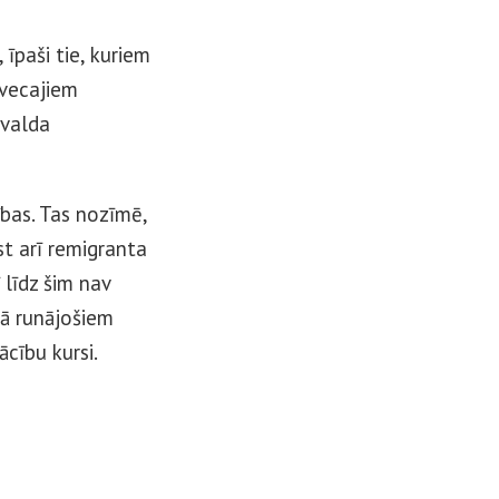
īpaši tie, kuriem
 vecajiem
rvalda
ības. Tas nozīmē,
st arī remigranta
 līdz šim nav
dā runājošiem
cību kursi.