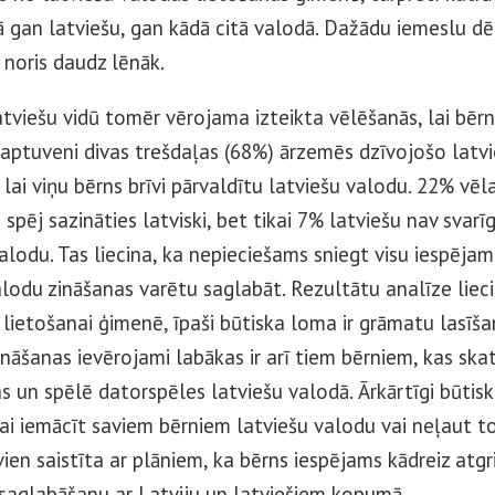
 gan latviešu, gan kādā citā valodā. Dažādu iemeslu dē
noris daudz lēnāk.
latviešu vidū tomēr vērojama izteikta vēlēšanās, lai bēr
 aptuveni divas trešdaļas (68%) ārzemēs dzīvojošo latv
 lai viņu bērns brīvi pārvaldītu latviešu valodu. 22% vēla
spēj sazināties latviski, bet tikai 7% latviešu nav svarīgi
alodu. Tas liecina, ka nepieciešams sniegt visu iespējam
alodu zināšanas varētu saglabāt. Rezultātu analīze lieci
 lietošanai ģimenē, īpaši būtiska loma ir grāmatu lasīša
ināšanas ievērojami labākas ir arī tiem bērniem, kas ska
s un spēlē datorspēles latviešu valodā. Ārkārtīgi būtisk
ai iemācīt saviem bērniem latviešu valodu vai neļaut t
vien saistīta ar plāniem, ka bērns iespējams kādreiz atgri
s saglabāšanu ar Latviju un latviešiem kopumā.