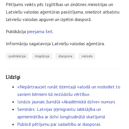
Pētījums veikts pēc Izglītības un zinātnes ministrijas un
Latviešu valodas aģentūras pasūtījuma, sniedzot atbalstu
latviešu valodas apguvei un izpētei diasporā.
Publikācija
pieejama šeit
.
Informāciju sagatavoja Latviešu valodas aģentūra.
publikācija
migrācija
diaspora
valoda
Līdzīgi
«Nepārtrauciet runāt dzimtajā valodā un nododiet to
saviem bērniem kā nezūdošu vērtību»
Iznācis jaunais žurnālā «Akadēmiskā dzīve» numurs
Seminārs: Latvijas (e)migrantu labklājība un
apmierinātība ar dzīvi longitudinālā skatījumā
Publicē pētījumu par sadarbību ar diasporas