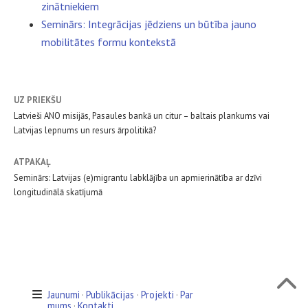
zinātniekiem
Seminārs: Integrācijas jēdziens un būtība jauno
mobilitātes formu kontekstā
UZ PRIEKŠU
Latvieši ANO misijās, Pasaules bankā un citur – baltais plankums vai
Latvijas lepnums un resurs ārpolitikā?
ATPAKAĻ
Seminārs: Latvijas (e)migrantu labklājība un apmierinātība ar dzīvi
longitudinālā skatījumā
Jaunumi
Publikācijas
Projekti
Par
mums
Kontakti